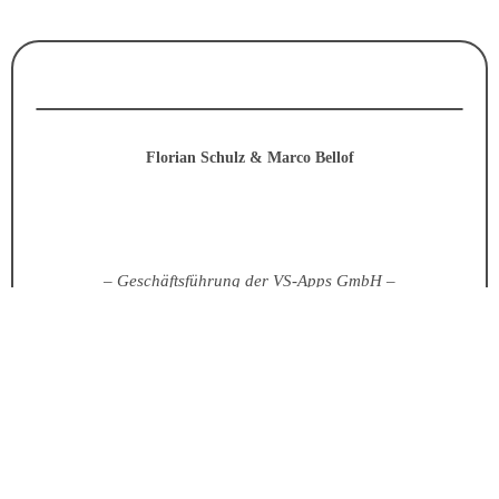
Florian Schulz & Marco Bellof
– Geschäftsführung der VS-Apps GmbH –
Dein kostenloses Strategiegespräch anfragen!
Achtung! Noch ein paar Worte, die uns wichtig
sind: