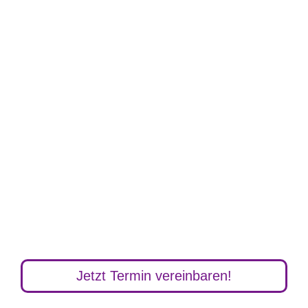
App Entwicklung die
begeistert!
Jetzt Termin vereinbaren!